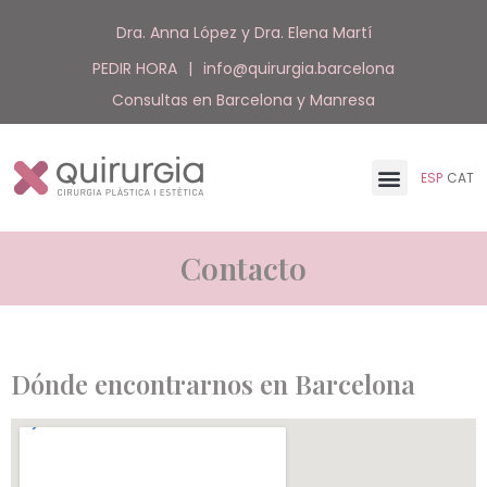
Dra. Anna López y Dra. Elena Martí
PEDIR HORA
|
info@quirurgia.barcelona
Consultas en Barcelona y Manresa
ESP
CAT
Contacto
Dónde encontrarnos en Barcelona